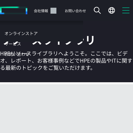
メ
イ
サポート
会社情報
お問い合わせ
ン
の
コ
オンラインストア
リソースライブラリ
ン
テ
サービス
ン
HPEリソースライブラリへようこそ。ここでは、ビデ
お問い合わせ
ツ
オ、レポート、お客様事例などでHPEの製品やITに関す
に
る最新のトピックをご覧いただけます。
ス
キ
ッ
カートは空です
プ
す
HPEストアで商品を検索、構成、注文できます。
る
今すぐ購入