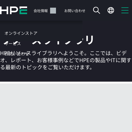
メ
イ
サポート
会社情報
お問い合わせ
ン
の
コ
オンラインストア
リソースライブラリ
ン
テ
サービス
ン
HPEリソースライブラリへようこそ。ここでは、ビデ
お問い合わせ
ツ
オ、レポート、お客様事例などでHPEの製品やITに関す
に
る最新のトピックをご覧いただけます。
ス
キ
ッ
カートは空です
プ
す
HPEストアで商品を検索、構成、注文できます。
る
今すぐ購入