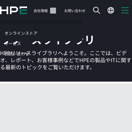
メ
イ
サポート
会社情報
お問い合わせ
ン
の
コ
オンラインストア
リソースライブラリ
ン
テ
サービス
ン
HPEリソースライブラリへようこそ。ここでは、ビデ
お問い合わせ
ツ
オ、レポート、お客様事例などでHPEの製品やITに関す
に
る最新のトピックをご覧いただけます。
ス
キ
ッ
カートは空です
プ
す
HPEストアで商品を検索、構成、注文できます。
る
今すぐ購入