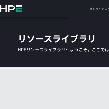
メ
イ
オンラインス
ン
の
コ
ン
リソースライブラリ
テ
ン
ツ
HPEリソースライブラリへようこそ。ここで
に
ス
キ
ッ
プ
す
る