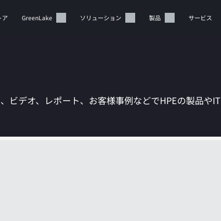
トア
GreenLake
ソリューション
製品
サービス
は、ビデオ、レポート、お客様事例などでHPEの製品やI
カートは空です
HPEストアで商品を検索、構成、注文できます。
今すぐ購入