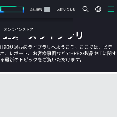
メ
イ
サポート
会社情報
お問い合わせ
ン
の
コ
オンラインストア
リソースライブラリ
ン
テ
サービス
ン
HPEリソースライブラリへようこそ。ここでは、ビデ
お問い合わせ
ツ
オ、レポート、お客様事例などでHPEの製品やITに関す
に
る最新のトピックをご覧いただけます。
ス
キ
ッ
カートは空です
プ
す
HPEストアで商品を検索、構成、注文できます。
る
今すぐ購入