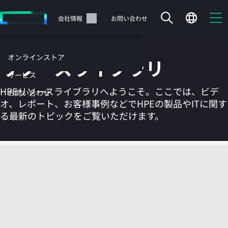
メ
イ
サポート
会社情報
お問い合わせ
ン
の
コ
オンラインストア
リソースライブラリ
ン
テ
サービス
ン
HPEリソースライブラリへようこそ。ここでは、ビデ
お問い合わせ
ツ
オ、レポート、お客様事例などでHPEの製品やITに関す
に
る最新のトピックをご覧いただけます。
ス
キ
ッ
カートは空です
プ
す
HPEストアで商品を検索、構成、注文できます。
る
今すぐ購入