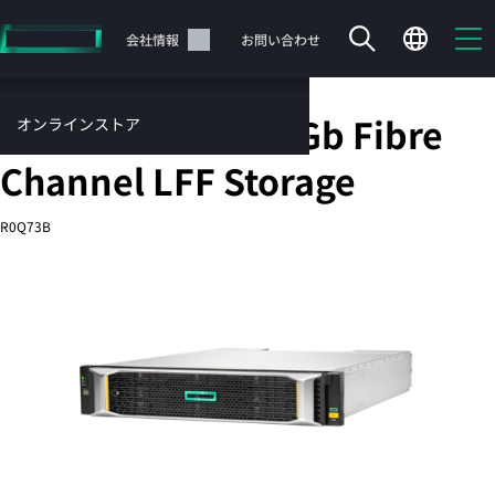
メ
イ
サポート
会社情報
お問い合わせ
ン
の
コ
HPE MSA 2060 16Gb Fibre
オンラインストア
ン
テ
サービス
Channel LFF Storage
ン
お問い合わせ
ツ
R0Q73B
に
ス
キ
ッ
カートは空です
プ
す
HPEストアで商品を検索、構成、注文できます。
る
今すぐ購入