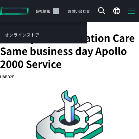
メ
イ
サポート
会社情報
お問い合わせ
ン
の
コ
HPE 3 year Foundation Care
オンラインストア
ン
テ
サービス
Same business day Apollo
ン
お問い合わせ
ツ
2000 Service
に
ス
U8BD2E
キ
ッ
カートは空です
プ
す
HPEストアで商品を検索、構成、注文できます。
る
今すぐ購入