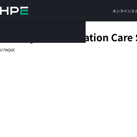
メ
イ
オンラインス
ン
の
コ
HPE 5 year Foundation Care
ン
テ
U7WQ6E
ン
ツ
に
ス
キ
ッ
プ
す
る