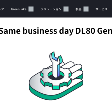
トア
GreenLake
ソリューション
製品
サービス
 Same business day DL80 Gen
カートは空です
HPEストアで商品を検索、構成、注文できます。
今すぐ購入