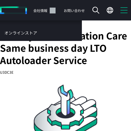
メ
イ
サポート
会社情報
お問い合わせ
ン
の
コ
HPE 5 year Foundation Care
オンラインストア
ン
テ
サービス
Same business day LTO
ン
お問い合わせ
ツ
Autoloader Service
に
ス
U3DC3E
キ
ッ
カートは空です
プ
す
HPEストアで商品を検索、構成、注文できます。
る
今すぐ購入