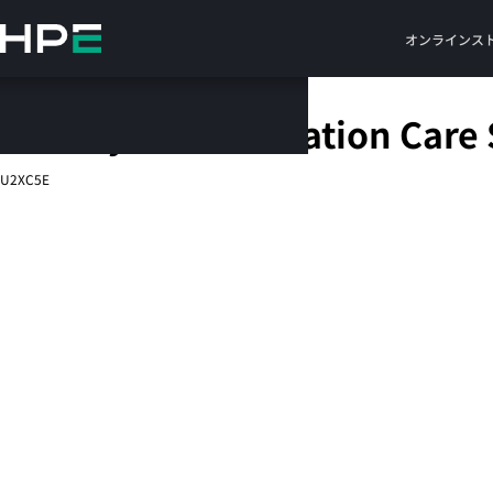
メ
イ
オンラインス
ン
の
コ
HPE 5 year Foundation Care
ン
テ
U2XC5E
ン
ツ
に
ス
キ
ッ
プ
す
る