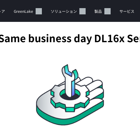
トア
GreenLake
ソリューション
製品
サービス
 Same business day DL16x Se
カートは空です
HPEストアで商品を検索、構成、注文できます。
今すぐ購入