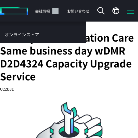
メ
イ
サポート
会社情報
お問い合わせ
ン
の
コ
HPE 3 year Foundation Care
オンラインストア
ン
テ
サービス
Same business day wDMR
ン
お問い合わせ
ツ
D2D4324 Capacity Upgrade
に
ス
Service
キ
ッ
カートは空です
U2ZB3E
プ
す
HPEストアで商品を検索、構成、注文できます。
る
今すぐ購入