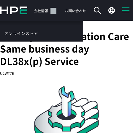
メ
イ
サポート
会社情報
お問い合わせ
ン
の
コ
HPE 3 year Foundation Care
オンラインストア
ン
テ
サービス
Same business day
ン
お問い合わせ
ツ
DL38x(p) Service
に
ス
U2WT7E
キ
ッ
カートは空です
プ
す
HPEストアで商品を検索、構成、注文できます。
る
今すぐ購入