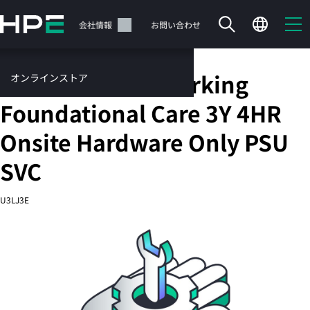
メ
イ
サポート
会社情報
お問い合わせ
ン
の
コ
HPE Aruba Networking
オンラインストア
ン
テ
サービス
Foundational Care 3Y 4HR
ン
お問い合わせ
ツ
Onsite Hardware Only PSU
に
ス
SVC
キ
ッ
カートは空です
U3LJ3E
プ
す
HPEストアで商品を検索、構成、注文できます。
る
今すぐ購入