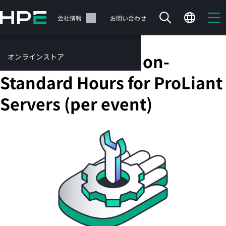
メ
イ
サポート
会社情報
お問い合わせ
ン
の
コ
HPE Installation Non-
オンラインストア
ン
テ
サービス
Standard Hours for ProLiant
ン
お問い合わせ
ツ
Servers (per event)
に
ス
キ
ッ
カートは空です
プ
す
HPEストアで商品を検索、構成、注文できます。
る
今すぐ購入