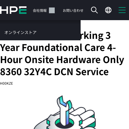
メ
イ
サポート
会社情報
お問い合わせ
ン
の
コ
HPE Aruba Networking 3
オンラインストア
ン
テ
サービス
Year Foundational Care 4-
ン
お問い合わせ
ツ
Hour Onsite Hardware Only
に
ス
8360 32Y4C DCN Service
キ
ッ
カートは空です
H00KZE
プ
す
HPEストアで商品を検索、構成、注文できます。
る
今すぐ購入