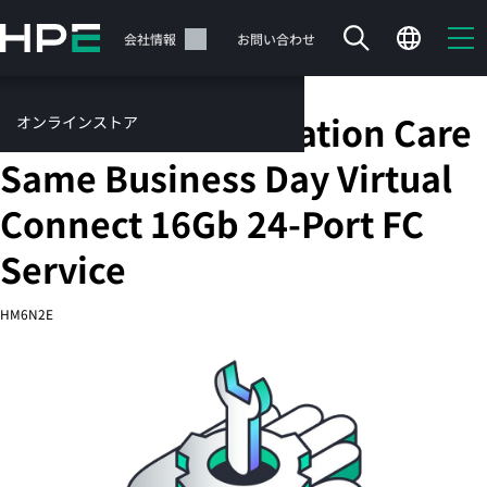
メ
イ
サポート
会社情報
お問い合わせ
ン
の
コ
HPE 5 Year Foundation Care
オンラインストア
ン
テ
サービス
Same Business Day Virtual
ン
お問い合わせ
ツ
Connect 16Gb 24-Port FC
に
ス
Service
キ
ッ
カートは空です
HM6N2E
プ
す
HPEストアで商品を検索、構成、注文できます。
る
今すぐ購入