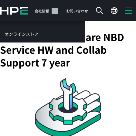
メ
イ
サポート
会社情報
お問い合わせ
ン
の
コ
HPE Foundation Care NBD
オンラインストア
ン
テ
サービス
Service HW and Collab
ン
お問い合わせ
ツ
Support 7 year
に
ス
キ
ッ
カートは空です
プ
す
HPEストアで商品を検索、構成、注文できます。
る
今すぐ購入