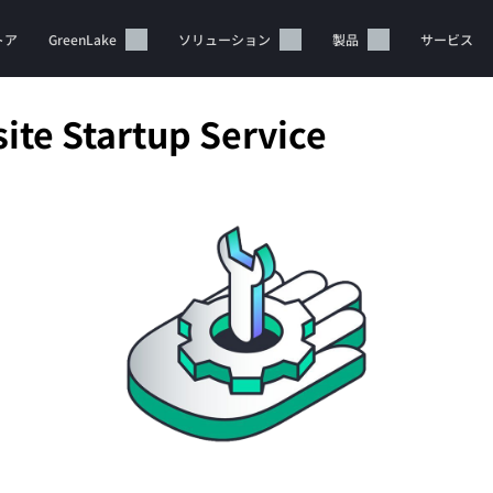
トア
GreenLake
ソリューション
製品
サービス
te Startup Service
カートは空です
HPEストアで商品を検索、構成、注文できます。
今すぐ購入