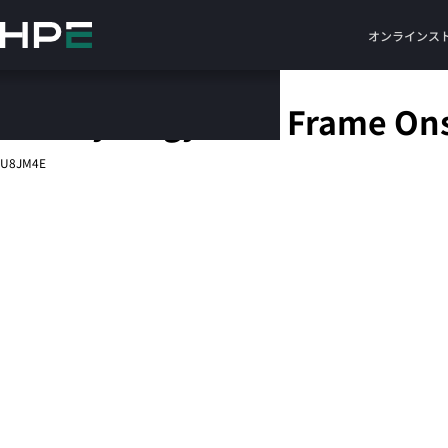
メ
イ
オンラインス
ン
の
コ
HPE Synergy Addl Frame Onsi
ン
テ
U8JM4E
ン
ツ
に
ス
キ
ッ
プ
す
る