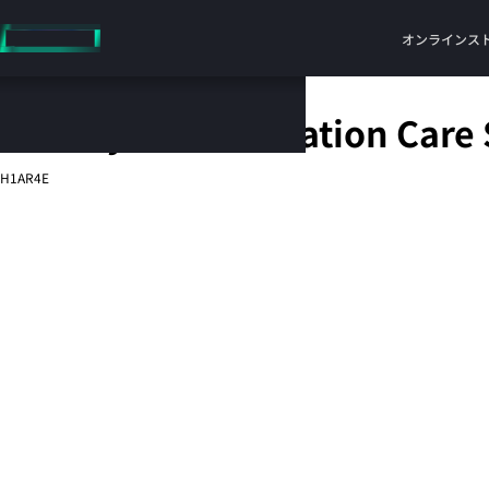
メ
イ
オンラインス
ン
の
コ
HPE 3 year Foundation Care
ン
テ
H1AR4E
ン
ツ
に
ス
キ
ッ
プ
す
る