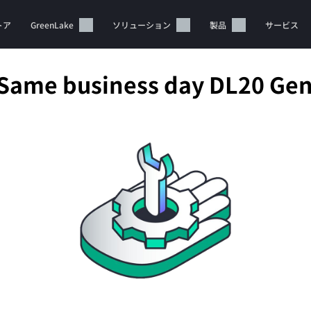
トア
GreenLake
ソリューション
製品
サービス
 Same business day DL20 Gen
カートは空です
HPEストアで商品を検索、構成、注文できます。
今すぐ購入