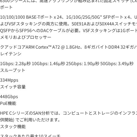
6300シリーズには、高速アップリンクが組み込まれた固定スイッチ (CX 63
ポート
10/100/1000 BASE-Tポート x 24、1G/10G/25G/50G* SFP
よびVSFスタッキングの両方に使用。S0E91AおよびS0X44Aスイッチ
QSFPからSFP56へのDACケーブルが必要。VSFスタッキングは1Gポ
メモリおよびプロセッサー
クアッドコアARM Cortex™ A72 @ 1.8GHz、8ギガバイトDDR4 
レイテンシ
1Gbps: 2.28μ秒 10Gbps: 1.46μ秒 25Gbps: 1.90μ秒 50Gbps: 3.49μ秒
スループット
334Mpps
スイッチ容量
448Gbps
PoE機能
HPE CシリーズのSAN分析では、コンピュートとストレージのインフラストラ
供開始) でご利用いただけます。
スタック機能
スタックあたり最大10スイッチ