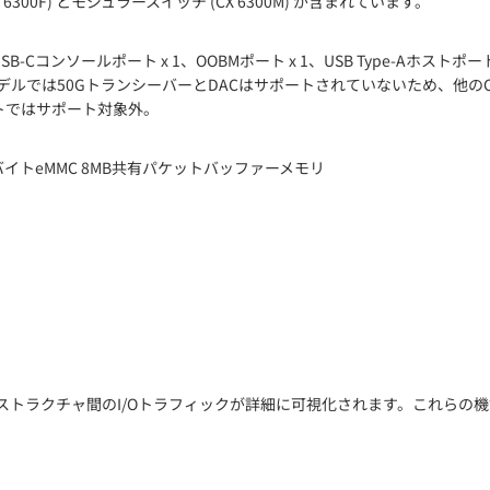
00F) とモジュラースイッチ (CX 6300M) が含まれています。
ポート x 4、USB-Cコンソールポート x 1、OOBMポート x 1、USB Type-
モデルでは50GトランシーバーとDACはサポートされていないため、他のCX 
ートではサポート対象外。
32ギガバイトeMMC 8MB共有パケットバッファーメモリ
クチャ間のI/Oトラフィックが詳細に可視化されます。これらの機能は、HPE S