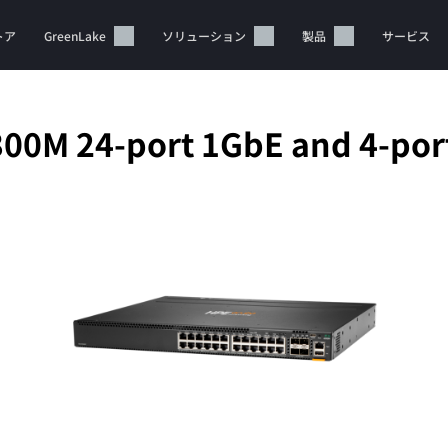
トア
GreenLake
ソリューション
製品
サービス
00M 24-port 1GbE and 4-por
カートは空です
HPEストアで商品を検索、構成、注文できます。
今すぐ購入