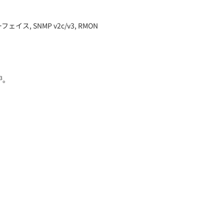
ターフェイス, SNMP v2c/v3, RMON
3
。