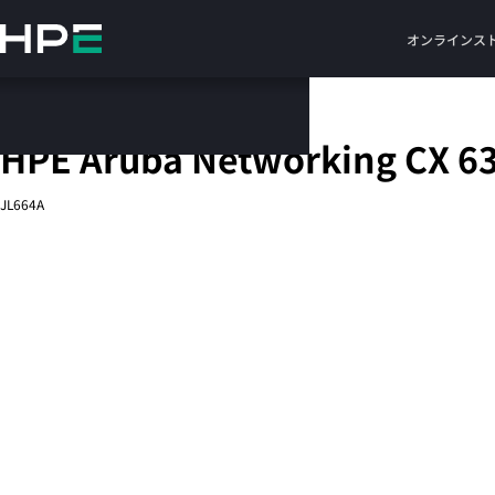
メ
イ
オンラインス
ン
の
コ
固定ポートL3管理型Ethernetスイッチ
ン
HPE Aruba Networking CX 63
テ
ン
JL664A
ツ
に
ス
キ
ッ
プ
す
る