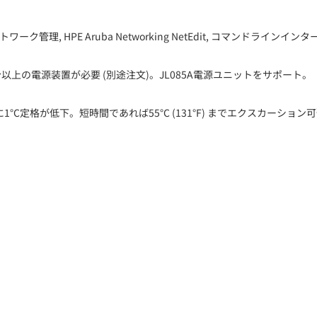
tral, ネットワーク管理, HPE Aruba Networking NetEdit, コマンドラインイン
上の電源装置が必要 (別途注文)。JL085A電源ユニットをサポート。
00ftごとに1°C定格が低下。短時間であれば55°C (131°F) までエクスカーション可