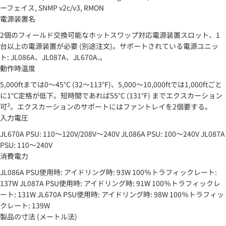
ーフェイス, SNMP v2c/v3, RMON
電源装置名
2個のフィールド交換可能なホットスワップ対応電源装置スロット、1
台以上の電源装置が必要 (別途注文)。サポートされている電源ユニッ
ト: JL086A、JL087A、JL670A.。
動作時温度
5,000ftまでは0～45°C (32～113°F)、5,000～10,000ftでは1,000ftごと
に1°C定格が低下。短時間であれば55°C (131°F) までエクスカーション
3
可
。エクスカーションのサポートにはファントレイを2個要する。
入力電圧
JL670A PSU: 110～120V/208V～240V JL086A PSU: 100～240V JL087A
PSU: 110～240V
消費電力
JL086A PSU使用時: アイドリング時: 93W 100％トラフィックレート:
137W JL087A PSU使用時: アイドリング時: 91W 100％トラフィックレ
ート: 131W JL670A PSU使用時: アイドリング時: 98W 100％トラフィッ
クレート: 139W
製品の寸法 (メートル法)