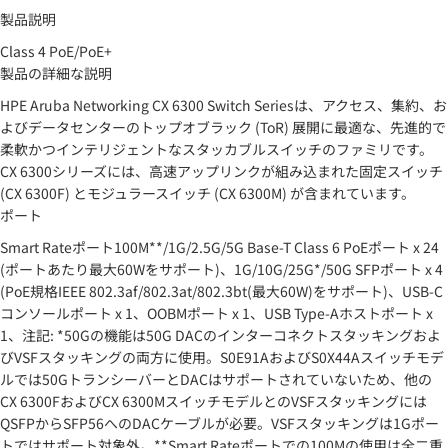
製品説明
Class 4 PoE/PoE+
製品の詳細な説明
HPE Aruba Networking CX 6300 Switch Seriesは、アクセス、集約、お
よびデータセンターのトップオブラック (ToR) 展開に最適な、先進的で
柔軟かつインテリジェントなスタッカブルスイッチのファミリです。
CX 6300シリーズには、高速アップリンクが組み込まれた固定スイッチ
(CX 6300F) とモジュラースイッチ (CX 6300M) が含まれています。
ポート
Smart Rateポート100M**/1G/2.5G/5G Base-T Class 6 PoEポート x 24
(ポートあたり最大60Wをサポート)、1G/10G/25G*/50G SFPポート x 4
(PoE規格IEEE 802.3af/802.3at/802.3bt(最大60W)をサポート)、USB-C
コンソールポート x 1、OOBMポート x 1、USB Type-Aホストポート x
1、注記: *50Gの機能は50G DACのインターコネクトスタッキングおよ
びVSFスタッキングの両方に使用。S0E91AおよびS0X44Aスイッチモデ
ルでは50GトランシーバーとDACはサポートされていないため、他の
CX 6300FおよびCX 6300MスイッチモデルとのVSFスタッキングには
QSFPからSFP56へのDACケーブルが必要。VSFスタッキングは1Gポー
トではサポート対象外。**Smart Rateポートでの100Mの使用は全二重