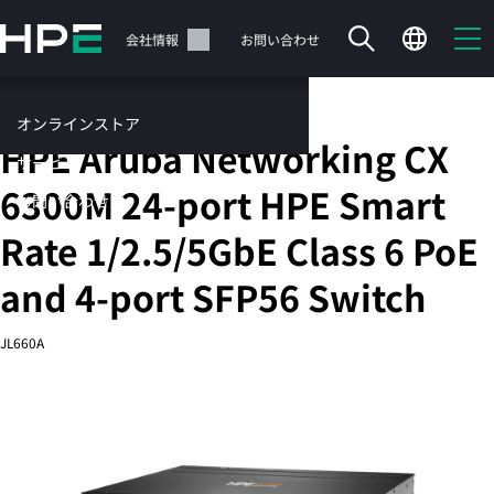
メ
イ
サポート
会社情報
お問い合わせ
ン
の
コ
固定ポートL3管理型Ethernetスイッチ
オンラインストア
ン
HPE Aruba Networking CX
テ
サービス
ン
6300M 24-port HPE Smart
お問い合わせ
ツ
に
Rate 1/2.5/5GbE Class 6 PoE
ス
キ
and 4-port SFP56 Switch
ッ
カートは空です
プ
JL660A
す
HPEストアで商品を検索、構成、注文できます。
る
今すぐ購入