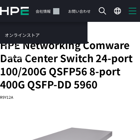
メ
イ
サポート
会社情報
お問い合わせ
ン
の
コ
固定ポートL3管理型Ethernetスイッチ
オンラインストア
ン
HPE Networking Comware
テ
サービス
ン
Data Center Switch 24-port
お問い合わせ
ツ
に
100/200G QSFP56 8-port
ス
キ
400G QSFP-DD 5960
ッ
カートは空です
プ
R9Y12A
す
HPEストアで商品を検索、構成、注文できます。
る
今すぐ購入