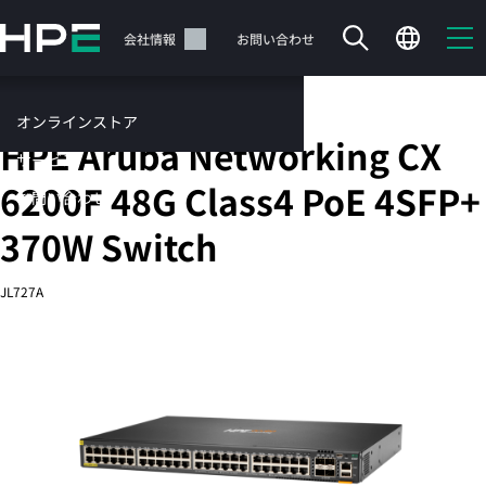
メ
イ
サポート
会社情報
お問い合わせ
ン
の
コ
固定ポートL3管理型Ethernetスイッチ
オンラインストア
ン
HPE Aruba Networking CX
テ
サービス
ン
6200F 48G Class4 PoE 4SFP+
お問い合わせ
ツ
に
370W Switch
ス
キ
JL727A
ッ
カートは空です
プ
す
HPEストアで商品を検索、構成、注文できます。
る
今すぐ購入