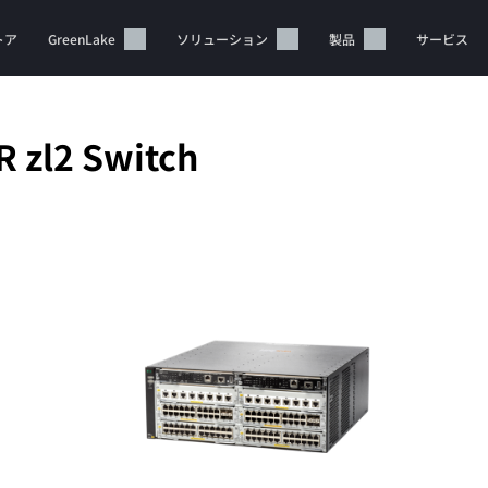
トア
GreenLake
ソリューション
製品
サービス
 zl2 Switch
カートは空です
HPEストアで商品を検索、構成、注文できます。
今すぐ購入