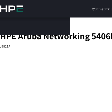
メ
イ
オンラインス
ン
の
コ
モジュール式Ethernetスイッチ
ン
HPE Aruba Networking 5406R
テ
ン
J9821A
ツ
に
ス
キ
ッ
プ
す
る