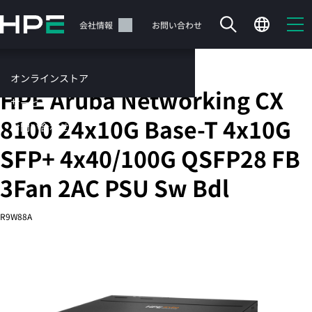
メ
イ
サポート
会社情報
お問い合わせ
ン
の
コ
固定ポートL3管理型Ethernetスイッチ
オンラインストア
ン
HPE Aruba Networking CX
テ
サービス
ン
8100 24x10G Base-T 4x10G
お問い合わせ
ツ
に
SFP+ 4x40/100G QSFP28 FB
ス
キ
3Fan 2AC PSU Sw Bdl
ッ
カートは空です
プ
R9W88A
す
HPEストアで商品を検索、構成、注文できます。
る
今すぐ購入