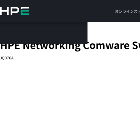
メ
イ
オンラインス
ン
の
コ
固定ポートL3管理型Ethernetスイッチ
ン
HPE Networking Comware Sw
テ
ン
JQ076A
ツ
に
ス
キ
ッ
プ
す
る