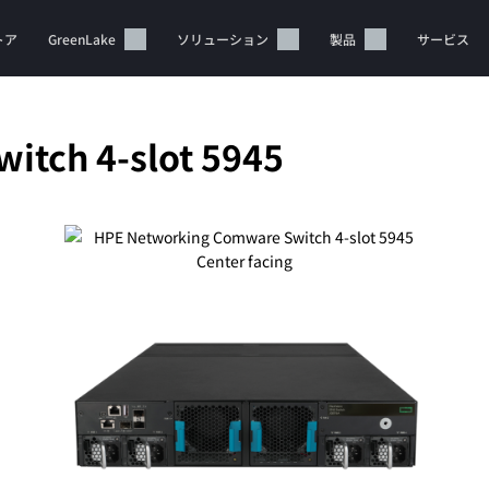
トア
GreenLake
ソリューション
製品
サービス
itch 4-slot 5945
カートは空です
HPEストアで商品を検索、構成、注文できます。
今すぐ購入