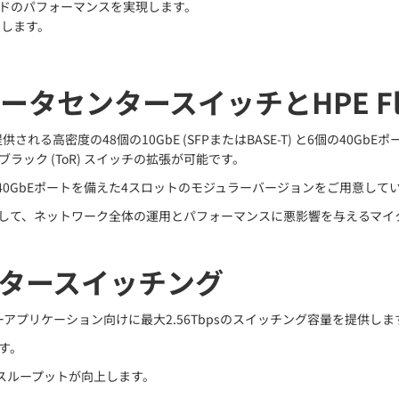
ドのパフォーマンスを実現します。
トします。
センタースイッチとHPE Fle
供される高密度の48個の10GbE (SFPまたはBASE-T) と6個の40GbEポー
オブラック (ToR) スイッチの拡張が可能です。
の40GbEポートを備えた4スロットのモジュラーバージョンをご用意して
 Fabric Managerと連携して、ネットワーク全体の運用とパフォーマンスに
タースイッチング
センターアプリケーション向けに最大2.56Tbpsのスイッチング容量を提供しま
す。
のスループットが向上します。