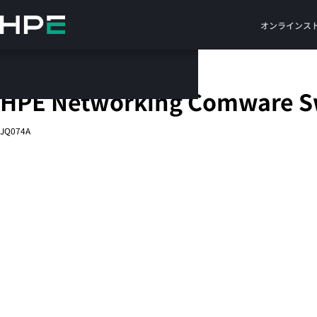
メ
イ
オンラインス
ン
の
コ
固定ポートL3管理型Ethernetスイッチ
ン
HPE Networking Comware S
テ
ン
JQ074A
ツ
に
ス
キ
ッ
プ
す
る