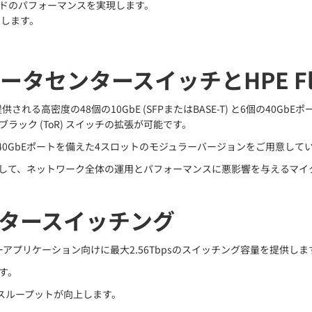
ドのパフォーマンスを実現します。
トします。
センタースイッチとHPE Fle
供される高密度の48個の10GbE (SFPまたはBASE-T) と6個の40GbEポー
オブラック (ToR) スイッチの拡張が可能です。
の40GbEポートを備えた4スロットのモジュラーバージョンをご用意して
 Fabric Managerと連携して、ネットワーク全体の運用とパフォーマンスに
タースイッチング
センターアプリケーション向けに最大2.56Tbpsのスイッチング容量を提供しま
す。
のスループットが向上します。