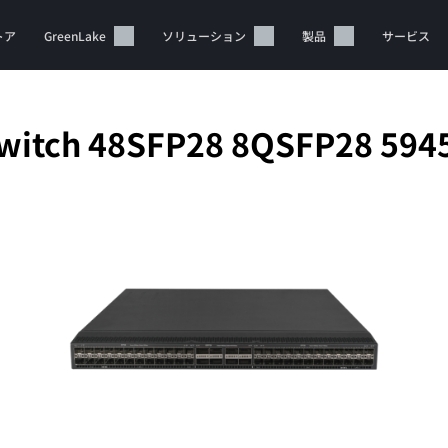
トア
GreenLake
ソリューション
製品
サービス
witch 48SFP28 8QSFP28 594
カートは空です
HPEストアで商品を検索、構成、注文できます。
今すぐ購入