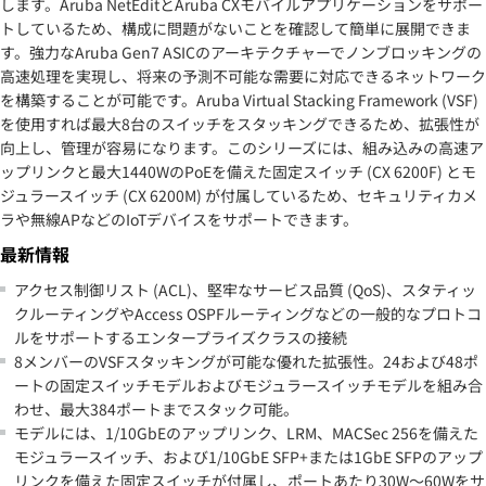
します。Aruba NetEditとAruba CXモバイルアプリケーションをサポー
トしているため、構成に問題がないことを確認して簡単に展開できま
す。強力なAruba Gen7 ASICのアーキテクチャーでノンブロッキングの
高速処理を実現し、将来の予測不可能な需要に対応できるネットワーク
を構築することが可能です。Aruba Virtual Stacking Framework (VSF)
を使用すれば最大8台のスイッチをスタッキングできるため、拡張性が
向上し、管理が容易になります。このシリーズには、組み込みの高速ア
ップリンクと最大1440WのPoEを備えた固定スイッチ (CX 6200F) とモ
ジュラースイッチ (CX 6200M) が付属しているため、セキュリティカメ
ラや無線APなどのIoTデバイスをサポートできます。
最新情報
アクセス制御リスト (ACL)、堅牢なサービス品質 (QoS)、スタティッ
クルーティングやAccess OSPFルーティングなどの一般的なプロトコ
ルをサポートするエンタープライズクラスの接続
8メンバーのVSFスタッキングが可能な優れた拡張性。24および48ポ
ートの固定スイッチモデルおよびモジュラースイッチモデルを組み合
わせ、最大384ポートまでスタック可能。
モデルには、1/10GbEのアップリンク、LRM、MACSec 256を備えた
モジュラースイッチ、および1/10GbE SFP+または1GbE SFPのアップ
リンクを備えた固定スイッチが付属し、ポートあたり30W～60Wをサ