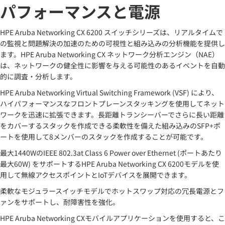
パフォーマンスと電源
HPE Aruba Networking CX 6200 スイッチシリーズは、リアルタイムで
の監視と問題解決の加速のための可視性と組み込みの分析機能を提供し
ます。HPE Aruba Networking CX ネットワーク分析エンジン（NAE）
は、ネットワークの健全性に影響を与える可能性のあるイベントを自動
的に調査・分析します。
HPE Aruba Networking Virtual Switching Framework (VSF) により、
ハイパフォーマンスなフロントプレーンスタッキングを使用してネット
ワークを迅速に拡張できます。長距離トランシーバーでさらに長い距離
をカバーするスタックを作成できる柔軟性を備えた組み込みのSFP+ポ
ートを使用して8メンバーのスタックを作成することが可能です。
最大1440WのIEEE 802.3at Class 6 Power over Ethernet (ポートあたり
最大60W) をサポートするHPE Aruba Networking CX 6200モデルを使
用して無線アクセスポイントとIoTデバイスを展開できます。
柔軟なモジュラースイッチモデルでホットスワップ対応の冗長電源とフ
ァンをサポートし、耐障害性を強化。
HPE Aruba Networking CXモバイルアプリケーションを使用すると、こ