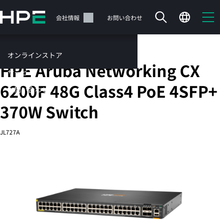
メ
イ
サポート
会社情報
お問い合わせ
ン
の
コ
固定ポートL3管理型Ethernetスイッチ
オンラインストア
ン
HPE Aruba Networking CX
テ
サービス
ン
6200F 48G Class4 PoE 4SFP+
お問い合わせ
ツ
に
370W Switch
ス
キ
JL727A
ッ
カートは空です
プ
す
HPEストアで商品を検索、構成、注文できます。
る
今すぐ購入