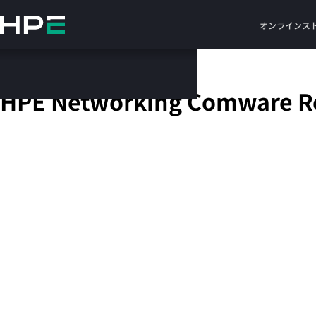
メ
イ
オンラインス
ン
の
コ
モジュール式Ethernetルーター
ン
HPE Networking Comware Ro
テ
ン
ツ
に
ス
キ
ッ
プ
す
る