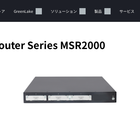
トア
GreenLake
ソリューション
製品
サービス
uter Series MSR2000
カートは空です
HPEストアで商品を検索、構成、注文できます。
今すぐ購入