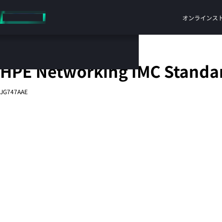
メ
イ
オンラインス
ン
の
コ
Intelligent Managementソフトウェア
ン
HPE Networking IMC Standar
テ
ン
JG747AAE
ツ
に
ス
キ
ッ
プ
す
る