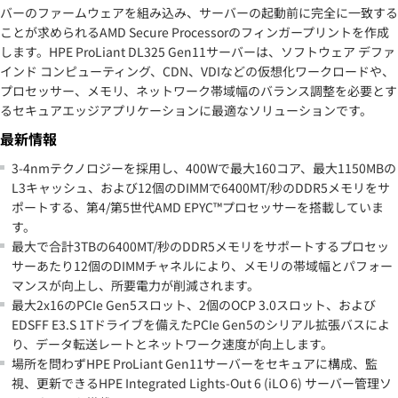
バーのファームウェアを組み込み、サーバーの起動前に完全に一致する
ことが求められるAMD Secure Processorのフィンガープリントを作成
します。HPE ProLiant DL325 Gen11サーバーは、ソフトウェア デファ
インド コンピューティング、CDN、VDIなどの仮想化ワークロードや、
プロセッサー、メモリ、ネットワーク帯域幅のバランス調整を必要とす
るセキュアエッジアプリケーションに最適なソリューションです。
最新情報
3-4nmテクノロジーを採用し、400Wで最大160コア、最大1150MBの
L3キャッシュ、および12個のDIMMで6400MT/秒のDDR5メモリをサ
ポートする、第4/第5世代AMD EPYC™プロセッサーを搭載していま
す。
最大で合計3TBの6400MT/秒のDDR5メモリをサポートするプロセッ
サーあたり12個のDIMMチャネルにより、メモリの帯域幅とパフォー
マンスが向上し、所要電力が削減されます。
最大2x16のPCIe Gen5スロット、2個のOCP 3.0スロット、および
EDSFF E3.S 1Tドライブを備えたPCIe Gen5のシリアル拡張バスによ
り、データ転送レートとネットワーク速度が向上します。
場所を問わずHPE ProLiant Gen11サーバーをセキュアに構成、監
視、更新できるHPE Integrated Lights-Out 6 (iLO 6) サーバー管理ソ