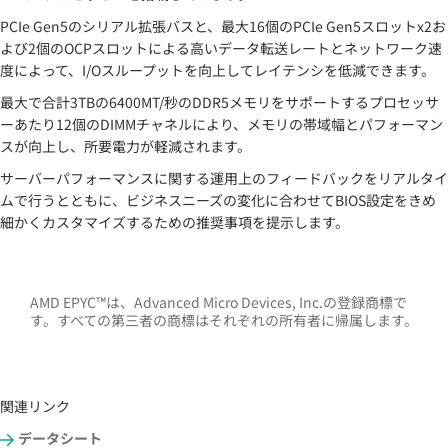
PCIe Gen5のシリアル拡張バスと、最大16個のPCIe Gen5スロットx2お
よび2個のOCPスロットによる高いデータ転送レートとネットワーク速
度によって、I/Oスループットを向上してレイテンシを低減できます。
最大で合計3TBの6400MT/秒のDDR5メモリをサポートするプロセッサ
ーあたり12個のDIMMチャネルにより、メモリの帯域幅とパフォーマン
スが向上し、所要電力が軽減されます。
サーバーパフォーマンスに関する運用上のフィードバックをリアルタイ
ムで行うとともに、ビジネスニーズの変化に合わせてBIOS設定をきめ
細かくカスタマイズするための推奨事項を提示します。
AMD EPYC™は、Advanced Micro Devices, Inc.の登録商標で
す。すべての第三者の商標はそれぞれの所有者に帰属します。
関連リンク
データシート