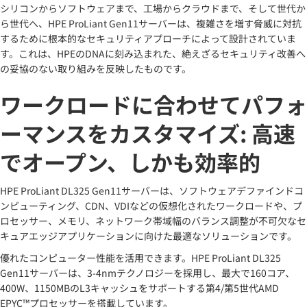
シリコンからソフトウェアまで、工場からクラウドまで、そして世代か
ら世代へ、HPE ProLiant Gen11サーバーは、複雑さを増す脅威に対抗
するために根本的なセキュリティアプローチによって設計されていま
す。これは、HPEのDNAに刻み込まれた、絶えざるセキュリティ改善へ
の妥協のない取り組みを反映したものです。
ワークロードに合わせてパフォ
ーマンスをカスタマイズ: 高速
でオープン、しかも効率的
HPE ProLiant DL325 Gen11サーバーは、ソフトウェアデファインドコ
ンピューティング、CDN、VDIなどの仮想化されたワークロードや、プ
ロセッサー、メモリ、ネットワーク帯域幅のバランス調整が不可欠なセ
キュアエッジアプリケーションに向けた最適なソリューションです。
優れたコンピューター性能を活用できます。HPE ProLiant DL325
Gen11サーバーは、3-4nmテクノロジーを採用し、最大で160コア、
400W、1150MBのL3キャッシュをサポートする第4/第5世代AMD
EPYC™プロセッサーを搭載しています。