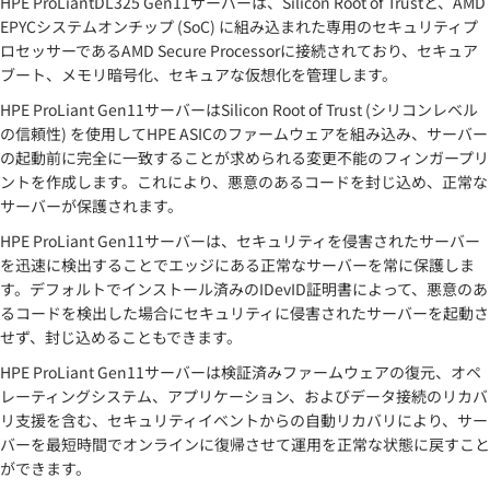
HPE ProLiantDL325 Gen11サーバーは、Silicon Root of Trustと、AMD
EPYCシステムオンチップ (SoC) に組み込まれた専用のセキュリティプ
ロセッサーであるAMD Secure Processorに接続されており、セキュア
ブート、メモリ暗号化、セキュアな仮想化を管理します。
HPE ProLiant Gen11サーバーはSilicon Root of Trust (シリコンレベル
の信頼性) を使用してHPE ASICのファームウェアを組み込み、サーバー
の起動前に完全に一致することが求められる変更不能のフィンガープリ
ントを作成します。これにより、悪意のあるコードを封じ込め、正常な
サーバーが保護されます。
HPE ProLiant Gen11サーバーは、セキュリティを侵害されたサーバー
を迅速に検出することでエッジにある正常なサーバーを常に保護しま
す。デフォルトでインストール済みのIDevID証明書によって、悪意のあ
るコードを検出した場合にセキュリティに侵害されたサーバーを起動さ
せず、封じ込めることもできます。
HPE ProLiant Gen11サーバーは検証済みファームウェアの復元、オペ
レーティングシステム、アプリケーション、およびデータ接続のリカバ
リ支援を含む、セキュリティイベントからの自動リカバリにより、サー
バーを最短時間でオンラインに復帰させて運用を正常な状態に戻すこと
ができます。