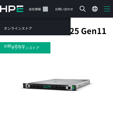
メ
イ
サポート
会社情報
お問い合わせ
ン
の
コ
HPE ProLiant DL325 Gen11
オンラインストア
ン
テ
サービス
ン
お問い合わせ
ツ
オンラインストア
に
ス
キ
ッ
カートは空です
プ
す
HPEストアで商品を検索、構成、注文できます。
る
今すぐ購入