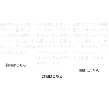
AIOps
有線と無線
セキュリティ
高度なAIOpsとエー
AIを搭載したネット
後付けではなく内蔵
ジェント型AIによ
ワークハードウェア
型のUnified SASEと
り、より効率的でよ
を使用して、柔軟に
次世代ファイアウォ
りインテリジェント
拡張できる、信頼性
ールにより、ユーザ
なネットワーク管理
が高くセキュアなエ
ー、デバイス、アプ
を実現できます。
ンタープライズ向け
リケーション、デー
のコネクティビティ
タを保護できます。
を提供します。
詳細はこちら
詳細はこちら
詳細はこちら
データセンタ
AIネイティブ
HPEにお問い
ー
ルーター
合わせくださ