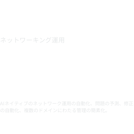
ネットワーキング運用
HPEの自律型ネットワーク
は、AIとネットワーキング
のコンバージェンスをリー
ドしています。
AIネイティブのネットワーク運用の自動化、問題の予測、修正
の自動化、複数のドメインにわたる管理の簡素化。
「ビジョ
ン」と 「実