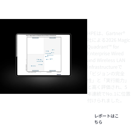
行能力」で
最高評価を
獲得。
HPEは、Gartner®
社による2026 Magic
Quadrant™ for
Enterprise Wired
and Wireless LAN
Infrastructureで
「ビジョンの完全
性」と「実行能力」
と高く評価され、5
年連続でNo.1に位置
付けられまし
た。
*1
レポートはこ
ちら
独自の強み