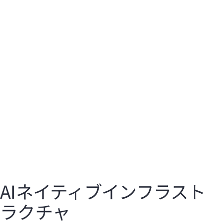
Marvis AI
Mi
対話型アシスタント、自律型のアクション、デジタルエ
大
クスペリエンスツインにより、トラブルシューティング
ネ
と問題解決の時間を短縮できます。
で
詳細はこちら
AIネイティブインフラスト
ラクチャ