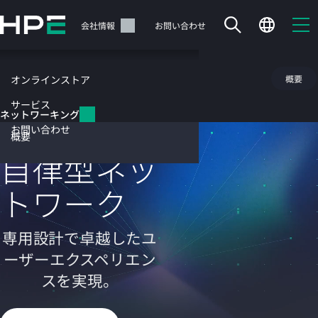
メ
イ
サポート
会社情報
お問い合わせ
ン
の
コ
ネットワーキング
概要
オンラインストア
ン
テ
サービス
ネットワーキング
ン
HPEネットワーク製品
お問い合わせ
ツ
概要
に
自律型ネッ
ス
キ
トワーク
ッ
カートは空です
プ
す
HPEストアで商品を検索、構成、注文できます。
専用設計で卓越したユ
る
ーザーエクスペリエン
今すぐ購入
スを実現。