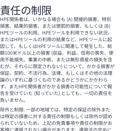
責任の制限
HPE関係者は、いかなる場合も (A) 間接的損害、特別
損害、結果的損害、または懲罰的損害、もしくは (B)
HPEツールの利用、HPEツールを利用できない状況、
またはHPEツールの利用の結果など、HPEツールに起
因して、もしくはHPEツールに関連して発生した、総
額100米ドル以上の損害 (収益、利益、信用の喪失、使
用不能損失、事業の中断、または無形資産の損失を含
むが、それらに限定されない) について、かかる損害が
保証、契約、不法行為、法律、もしくはその他の法理
論のいずれに基づくものであるかどうかにかかわら
ず、またHPE関係者がかかる損害の可能性について報
告を受けていた (知っていた) としても、一切の責任を
負いません。
除外と制限: 一部の地域では、特定の保証の除外また
は特定の損害に対する責任の制限もしくは除外が認め
られていないため、上記の免責事項や責任の制限がお
客様に適用されない場合があります。適用法の定めに