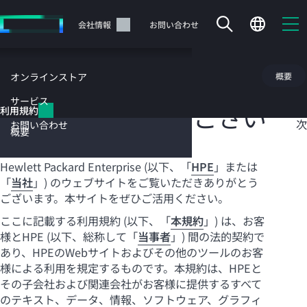
メ
イ
サポート
会社情報
お問い合わせ
ン
の
コ
利用規約
概要
オンラインストア
ン
テ
サービス
ご登録ありがとうござい
目
利用規約
ン
次
お問い合わせ
ツ
概要
ます
に
ス
Hewlett Packard Enterprise (以下、「
HPE
」または
キ
「
当社
」
) のウェブサイトをご覧いただきありがとう
ッ
カートは空です
ございます。本サイトをぜひご活用ください。
プ
す
ここに記載する利用規約 (以下、「
本規約
」) は、お客
HPEストアで商品を検索、構成、注文できます。
る
様とHPE (以下、総称して「
当事者
」) 間の法的契約で
あり、HPEのWebサイトおよびその他のツールのお客
今すぐ購入
様による利用を規定するものです。本規約は、HPEと
その子会社および関連会社がお客様に提供するすべて
のテキスト、データ、情報、ソフトウェア、グラフィ