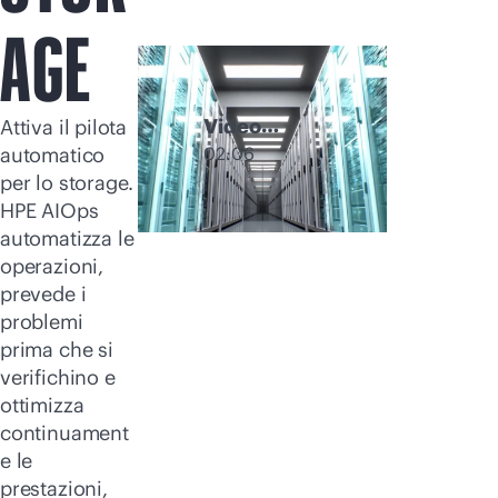
Acquista ora
AGE
Video
Attiva il pilota
esplicativo su
02:06
automatico
AIOps
per lo storage.
HPE AIOps
automatizza le
operazioni,
prevede i
problemi
prima che si
verifichino e
ottimizza
continuament
e le
prestazioni,