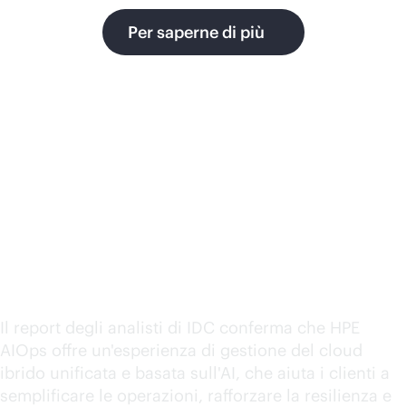
Per saperne di più
AIOps apporta
efficienza, semplicità e
produttività alle
operazioni IT
Il report degli analisti di IDC conferma che HPE
AIOps offre un'esperienza di gestione del cloud
ibrido unificata e basata sull'AI, che aiuta i clienti a
semplificare le operazioni, rafforzare la resilienza e