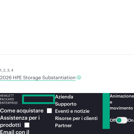
Leggi il
blog
Le
1
,
2
,
3
,
4
2026 HPE Storage Substantiation
Animazione
Azienda
e
Supporto
movimento
Come
acquistare
Eventi e notizie
Assistenza per i
Risorse per i clienti
Off
On
prodotti
Partner
Email con il