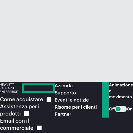
Acquista ora
Animazione
Azienda
e
Supporto
movimento
Come
acquistare
Eventi e notizie
Assistenza per i
Risorse per i clienti
Off
On
prodotti
Partner
Email con il
commerciale