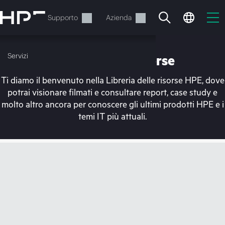
Passa
al
Servizi
Supporto
Azienda
contenuto
principale
Servizi
Libreria delle risorse
Ti diamo il benvenuto nella Libreria delle risorse HPE, dove
potrai visionare filmati e consultare report, case study e
molto altro ancora per conoscere gli ultimi prodotti HPE e i
temi IT più attuali.
Il carrello è attualmente
vuoto
Vai al negozio HPE per sfogliare, configurare e
ordinare.