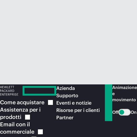
Acquista ora
Animazione
Azienda
e
Supporto
movimento
Come
acquistare
Eventi e notizie
Assistenza per i
Risorse per i clienti
Off
On
prodotti
Partner
Email con il
commerciale