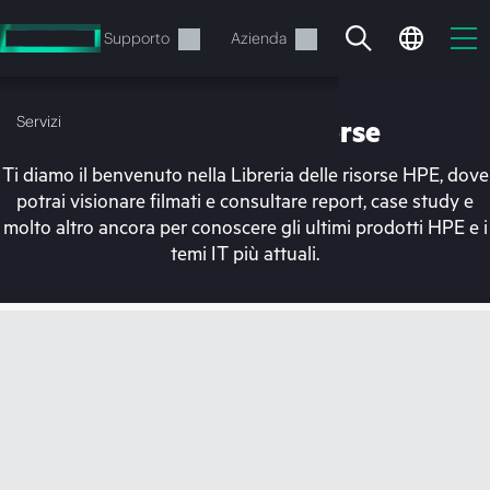
Passa
al
Servizi
Supporto
Azienda
contenuto
principale
Servizi
Libreria delle risorse
Ti diamo il benvenuto nella Libreria delle risorse HPE, dove
potrai visionare filmati e consultare report, case study e
molto altro ancora per conoscere gli ultimi prodotti HPE e i
temi IT più attuali.
Il carrello è attualmente
vuoto
Vai al negozio HPE per sfogliare, configurare e
ordinare.