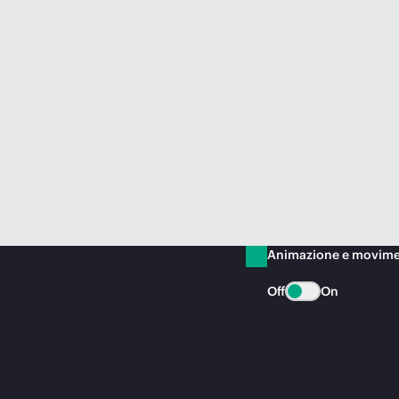
Animazione e movim
Off
On