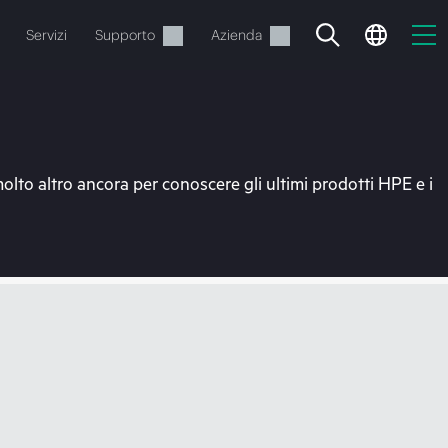
Servizi
Supporto
Azienda
molto altro ancora per conoscere gli ultimi prodotti HPE e i
o
e.