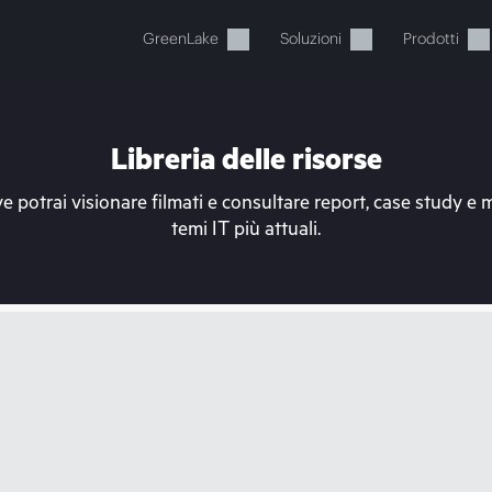
GreenLake
Soluzioni
Prodotti
Libreria delle risorse
e potrai visionare filmati e consultare report, case study e 
temi IT più attuali.
Il carrello è attualmente vuot
ai al negozio HPE per sfogliare, configurare e ordinar
Acquista ora