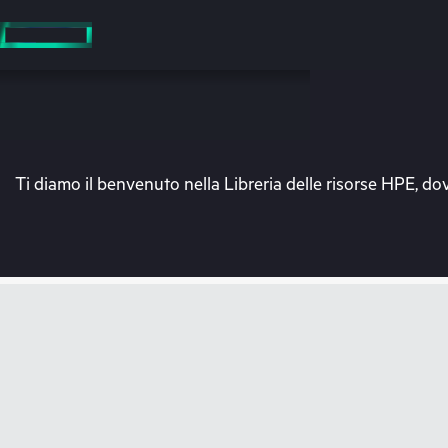
Passa
al
contenuto
principale
Ti diamo il benvenuto nella Libreria delle risorse HPE, dov
V