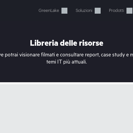
GreenLake
Soluzioni
Prodotti
Libreria delle risorse
e potrai visionare filmati e consultare report, case study e 
temi IT più attuali.
Il carrello è attualmente vuot
ai al negozio HPE per sfogliare, configurare e ordinar
Acquista ora