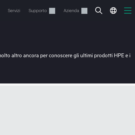
Servizi
Supporto
Azienda
molto altro ancora per conoscere gli ultimi prodotti HPE e i
o
e.