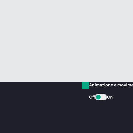
Animazione e movim
Off
On