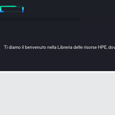
Passa
al
contenuto
principale
Ti diamo il benvenuto nella Libreria delle risorse HPE, dov
V