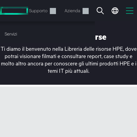
Passa
al
Servizi
Supporto
Azienda
contenuto
principale
Servizi
Libreria delle risorse
Ti diamo il benvenuto nella Libreria delle risorse HPE, dove
potrai visionare filmati e consultare report, case study e
molto altro ancora per conoscere gli ultimi prodotti HPE e i
temi IT più attuali.
Il carrello è attualmente
vuoto
Vai al negozio HPE per sfogliare, configurare e
ordinare.