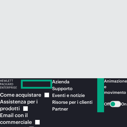
Acquista ora
Animazione
Azienda
e
Supporto
movimento
Come
acquistare
Eventi e notizie
Assistenza per i
Risorse per i clienti
Off
On
prodotti
Partner
Email con il
commerciale