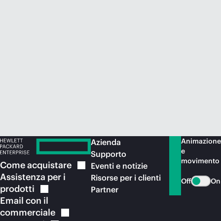
Acquista ora
Animazione
Azienda
e
Supporto
movimento
Come
acquistare
Eventi e notizie
Assistenza per i
Risorse per i clienti
Off
On
prodotti
Partner
Email con il
commerciale