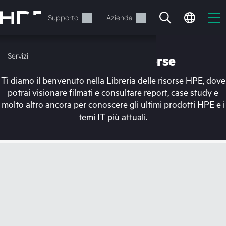
Passa
al
Servizi
Supporto
Azienda
contenuto
principale
Servizi
Libreria delle risorse
Ti diamo il benvenuto nella Libreria delle risorse HPE, dove
potrai visionare filmati e consultare report, case study e
molto altro ancora per conoscere gli ultimi prodotti HPE e i
temi IT più attuali.
Il carrello è attualmente
vuoto
Vai al negozio HPE per sfogliare, configurare e
ordinare.