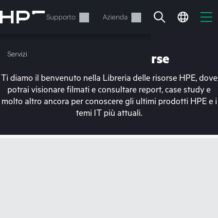
Passa
al
Servizi
Supporto
Azienda
contenuto
principale
Servizi
Libreria delle risorse
Ti diamo il benvenuto nella Libreria delle risorse HPE, dove
potrai visionare filmati e consultare report, case study e
molto altro ancora per conoscere gli ultimi prodotti HPE e i
temi IT più attuali.
Il carrello è attualmente
vuoto
Vai al negozio HPE per sfogliare, configurare e
ordinare.