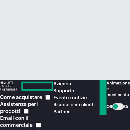
Acquista ora
Animazione
Azienda
e
Supporto
movimento
Come
acquistare
Eventi e notizie
Assistenza per i
Risorse per i clienti
Off
On
prodotti
Partner
Email con il
commerciale