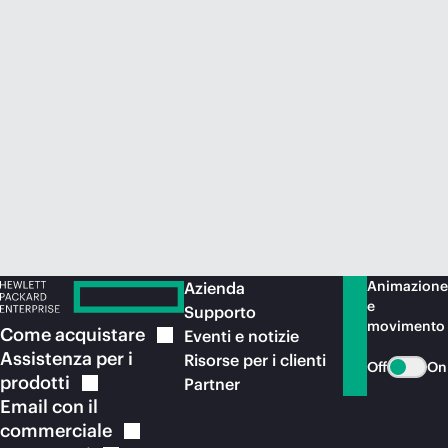
Acquista ora
Animazione
Azienda
e
Supporto
movimento
Come
acquistare
Eventi e notizie
Assistenza per i
Risorse per i clienti
Off
On
prodotti
Partner
Email con il
commerciale