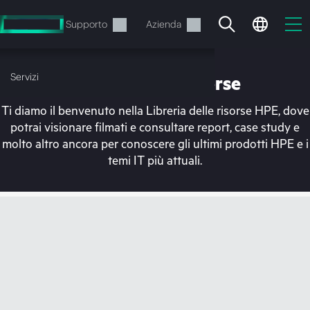
Passa
al
Servizi
Supporto
Azienda
contenuto
principale
Servizi
Libreria delle risorse
Ti diamo il benvenuto nella Libreria delle risorse HPE, dove
potrai visionare filmati e consultare report, case study e
molto altro ancora per conoscere gli ultimi prodotti HPE e i
temi IT più attuali.
Il carrello è attualmente
vuoto
Vai al negozio HPE per sfogliare, configurare e
ordinare.