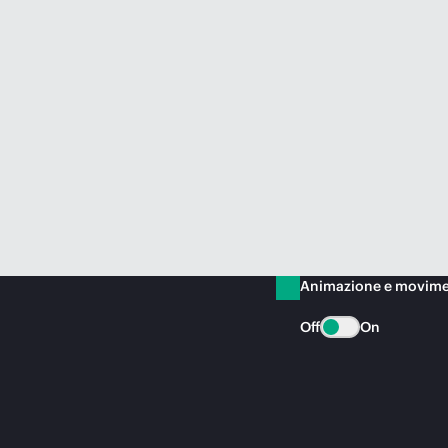
Animazione e movim
Off
On