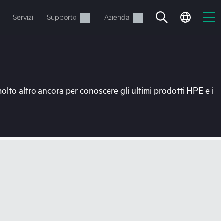
Servizi
Supporto
Azienda
molto altro ancora per conoscere gli ultimi prodotti HPE e i
o
e.