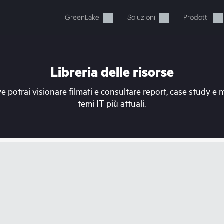
GreenLake
Soluzioni
Prodotti
Libreria delle risorse
e potrai visionare filmati e consultare report, case study e 
temi IT più attuali.
Il carrello è attualmente vuot
ai al negozio HPE per sfogliare, configurare e ordinar
Acquista ora