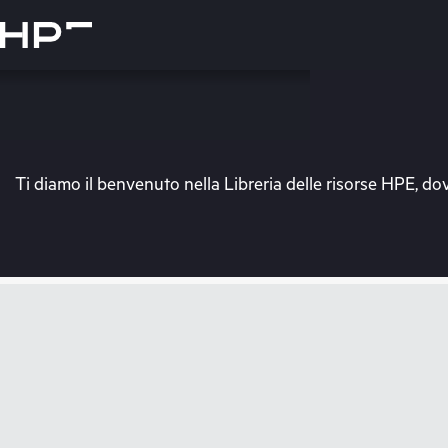
Passa
al
contenuto
principale
Ti diamo il benvenuto nella Libreria delle risorse HPE, dov
V