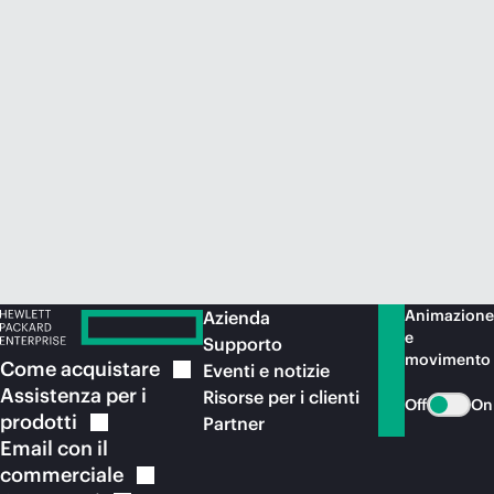
Acquista ora
Animazione
Azienda
e
Supporto
movimento
Come
acquistare
Eventi e notizie
Assistenza per i
Risorse per i clienti
Off
On
prodotti
Partner
Email con il
commerciale