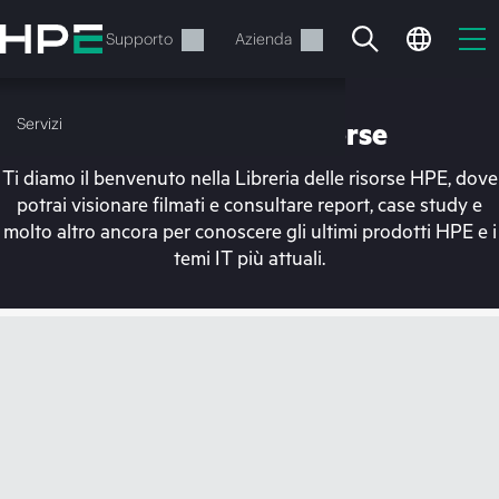
Passa
al
Servizi
Supporto
Azienda
contenuto
principale
Servizi
Libreria delle risorse
Ti diamo il benvenuto nella Libreria delle risorse HPE, dove
potrai visionare filmati e consultare report, case study e
molto altro ancora per conoscere gli ultimi prodotti HPE e i
temi IT più attuali.
Il carrello è attualmente
vuoto
Vai al negozio HPE per sfogliare, configurare e
ordinare.