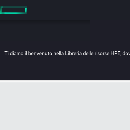
Passa
al
contenuto
principale
Ti diamo il benvenuto nella Libreria delle risorse HPE, dov
V