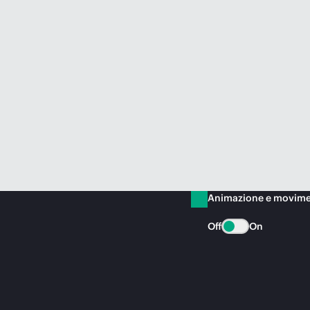
Animazione e movim
Off
On