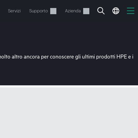
Servizi
Supporto
Azienda
molto altro ancora per conoscere gli ultimi prodotti HPE e i
o
e.