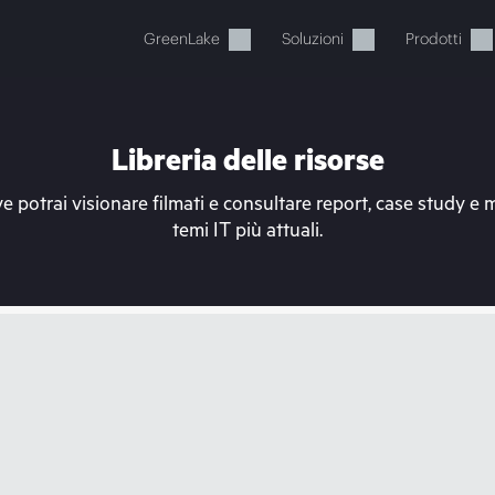
GreenLake
Soluzioni
Prodotti
Libreria delle risorse
e potrai visionare filmati e consultare report, case study e 
temi IT più attuali.
Il carrello è attualmente vuot
ai al negozio HPE per sfogliare, configurare e ordinar
Acquista ora