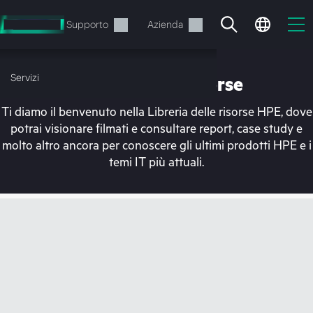
Passa
al
Servizi
Supporto
Azienda
contenuto
principale
Servizi
Libreria delle risorse
Ti diamo il benvenuto nella Libreria delle risorse HPE, dove
potrai visionare filmati e consultare report, case study e
molto altro ancora per conoscere gli ultimi prodotti HPE e i
temi IT più attuali.
Il carrello è attualmente
vuoto
Vai al negozio HPE per sfogliare, configurare e
ordinare.