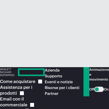
Acquista ora
Animazione
Azienda
e
Supporto
movimento
Come
acquistare
Eventi e notizie
Assistenza per i
Risorse per i clienti
Off
On
prodotti
Partner
Email con il
commerciale