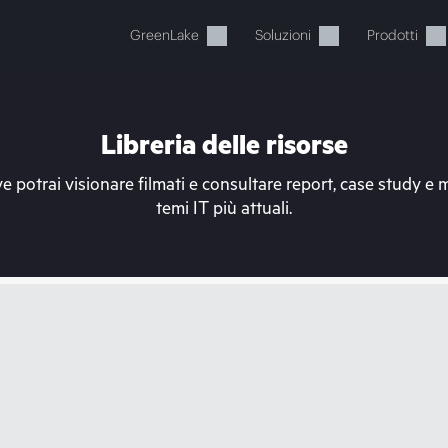
GreenLake
Soluzioni
Prodotti
Libreria delle risorse
e potrai visionare filmati e consultare report, case study e 
temi IT più attuali.
Il carrello è attualmente vuot
ai al negozio HPE per sfogliare, configurare e ordinar
Acquista ora