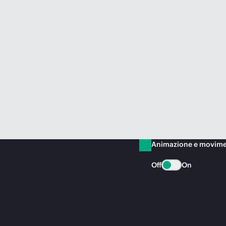
Animazione e movim
Off
On