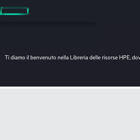
Passa
al
contenuto
principale
Ti diamo il benvenuto nella Libreria delle risorse HPE, dov
V