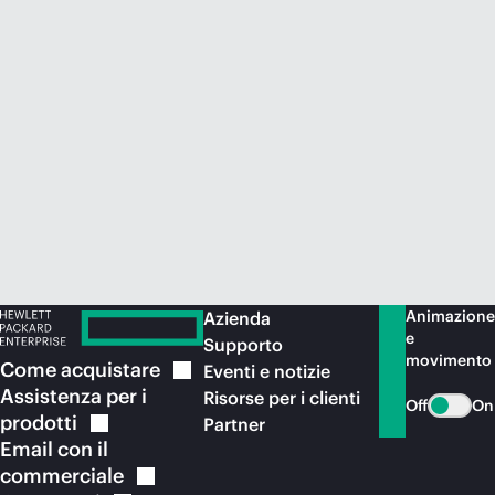
Acquista ora
Animazione
Azienda
e
Supporto
movimento
Come
acquistare
Eventi e notizie
Assistenza per i
Risorse per i clienti
Off
On
prodotti
Partner
Email con il
commerciale