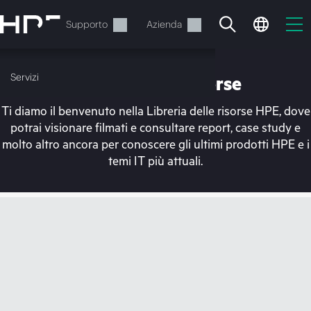
Passa
al
Servizi
Supporto
Azienda
contenuto
principale
Servizi
Libreria delle risorse
Ti diamo il benvenuto nella Libreria delle risorse HPE, dove
potrai visionare filmati e consultare report, case study e
molto altro ancora per conoscere gli ultimi prodotti HPE e i
temi IT più attuali.
Il carrello è attualmente
vuoto
Vai al negozio HPE per sfogliare, configurare e
ordinare.