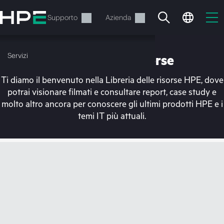
Passa
al
Servizi
Supporto
Azienda
contenuto
principale
Servizi
Libreria delle risorse
Ti diamo il benvenuto nella Libreria delle risorse HPE, dove
potrai visionare filmati e consultare report, case study e
molto altro ancora per conoscere gli ultimi prodotti HPE e i
temi IT più attuali.
Il carrello è attualmente
vuoto
Vai al negozio HPE per sfogliare, configurare e
ordinare.