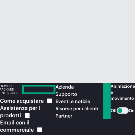
Acquista ora
Animazione
Azienda
e
Supporto
movimento
Come
acquistare
Eventi e notizie
Assistenza per i
Risorse per i clienti
Off
On
prodotti
Partner
Email con il
commerciale